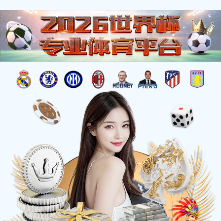
立即注册
亚洲城yzc88下载
官网
· 权威体育数据平台
亚洲城YZC88下载 OFFICIAL WEBSITE
自2022年创立以来，
亚洲城yzc88下载
致力于为用户
提供包括NBA、英超、欧洲杯、LPL在内的热门赛事直
播与数据服务，广受用户信赖。
立即下载亚洲城yzc88下载APP