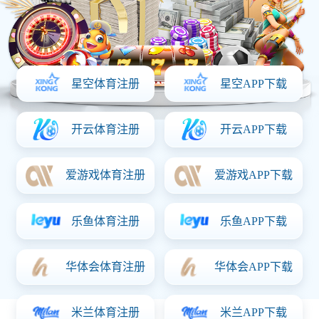
首页
/
体育热点
/ 正文