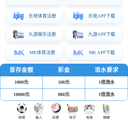
2026-06-09 15:01
40 次阅读
《Valorant》Demon1腕管综合征恶化，
秋季赛复出前景蒙上阴影
《Valorant》职业赛场近日传来一则令粉丝揪心的消
息：北美知名战队NRG的核心选手Demon1因腕管综
合征（Carpal Tunnel Syndrome）症状持续恶化，
其原定于秋季赛的复出计划面临严峻挑战。这位曾以
精准枪法和激进打法闻名的电竞选手，在休赛期后本
被寄予厚望，但健康问题再度成为他职业生涯的“拦路
虎”。据内部人士透露，Demon1已接受专业医疗评