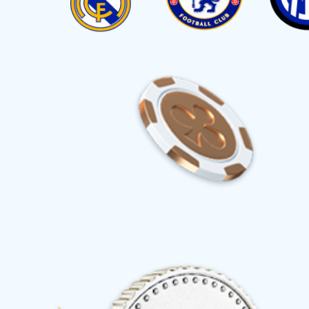
立即下载亚洲城yzc88下载APP
亚洲城yzc88下载
是一家面向全球
整合
高清赛事直播、数据分析、多
平台通过多项国际安全认证，系统架
术与客服团队，确保每位用户都能
截至目前，亚洲城yzc88下载 已拥