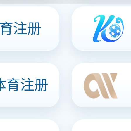
92.6%
98%
赛事个性推荐
用户数据反馈
安全流程层
访问身份控制
采用IP定位、设备识别
防线。
通信加密协议
全站部署TLS协议，保