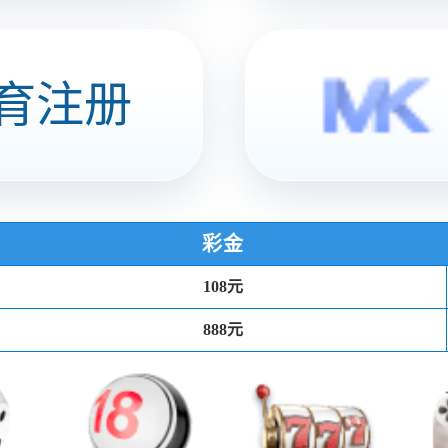
我们的品牌
作为综合性的亚洲城yzc88
力求打造一个安全、稳定、可
在推动行业标准提升的同时，亚
用户需求为目标，逐步形成独