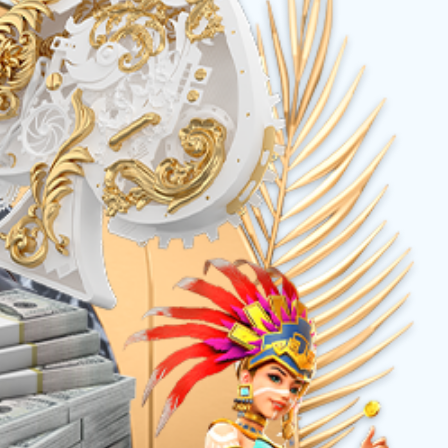
成为全球领先的亚洲城yzc88下载