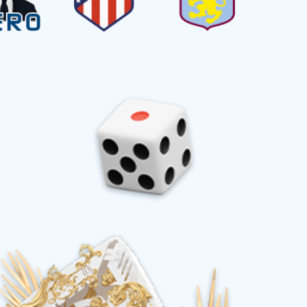
造高品质的数字化观赛体验。我们
载服务。
亚、中东、欧洲等区域建立了本地化技
访问量持续增长，深受广大体育爱