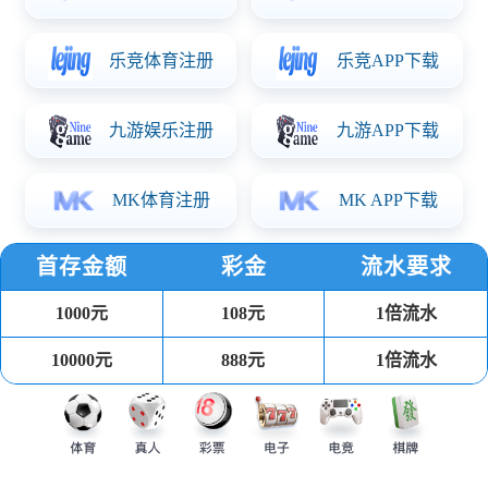
2026-06-12 15:01
42 次阅读
本赛季前10站共出现23次安全车，比去年
同期增加31%
本赛季F1赛程刚刚完成前10站的争夺，一项令人瞩目
的数据浮出水面：赛事期间共出动安全车23次，相比
去年同期的17.5次，增幅高达31%。这一显著变化不
仅引发了车迷和车手的广泛讨论，也再次将赛道安
全、赛事管理与比赛策略推至舆论焦点。安全车的高
频出动，正在深刻改变本赛季的竞争格局。